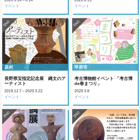
イベント
イベント
END
END
原村
甲府市
長野県宝指定記念展 縄文のア
考古博物館イベント 「考古博
ーティスト
de春まつり」
2019.12.7～2020.3.22
2020.3.8
イベント
イベント
END
END