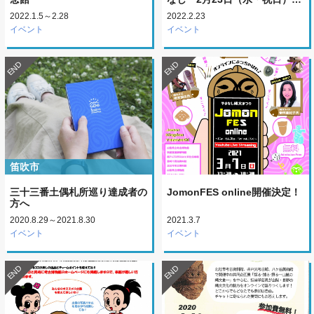
2022.1.5～2.28
2022.2.23
イベント
イベント
END
END
笛吹市
三十三番土偶札所巡り達成者の
JomonFES online開催決定！
方へ
2020.8.29～2021.8.30
2021.3.7
イベント
イベント
END
END