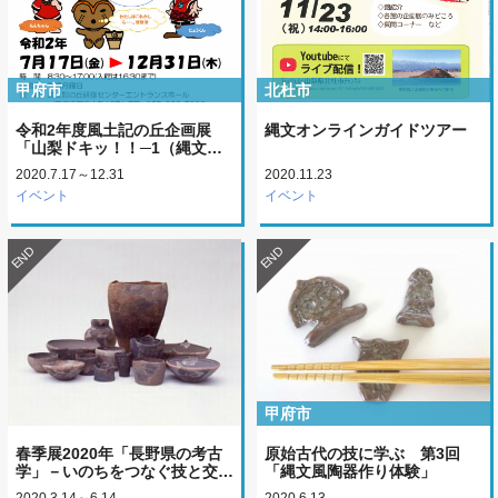
甲府市
北杜市
令和2年度風土記の丘企画展
縄文オンラインガイドツアー
「山梨ドキッ！！─1（縄文…
2020.7.17～12.31
2020.11.23
イベント
イベント
END
END
甲府市
春季展2020年「長野県の考古
原始古代の技に学ぶ 第3回
学」－いのちをつなぐ技と交…
「縄文風陶器作り体験」
2020.3.14～6.14
2020.6.13