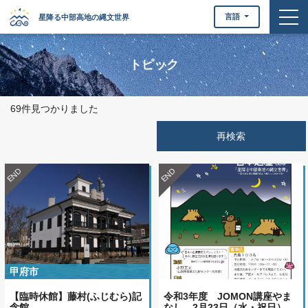
togg
言語
星降る中部高地の縄文世界
トピック
69件見つかりました
END
END
甲府市
【臨時休館】藤村(ふじむら)記
令和3年度 JOMON講座やま
念館
なし 2月23日（水・祝日）…