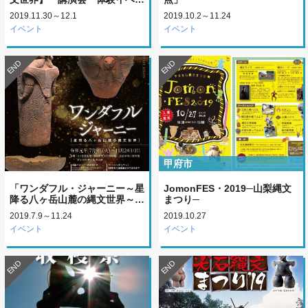
2019.11.30～12.1
2019.10.2～11.24
イベント
イベント
END
END
甲府市
「ワンダフル・ジャーニー～星
JomonFES・2019─山梨縄文
降る八ヶ岳山麓の縄文世界～…
まつり─
2019.7.9～11.24
2019.10.27
イベント
イベント
END
END