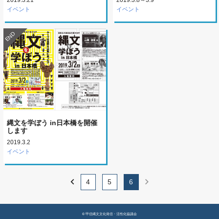
イベント
イベント
END
縄文を学ぼう in日本橋を開催
します
2019.3.2
イベント
chevron_left
chevron_right
4
5
6
© 甲信縄文文化発信・活性化協議会