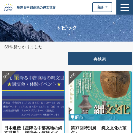
togg
言語
星降る中部高地の縄文世界
トピック
69件見つかりました
END
END
甲府市
日本遺産【星降る中部高地の縄
第37回特別展 「縄文文化の頂
文世界】 講演会・体験イベ…
点」