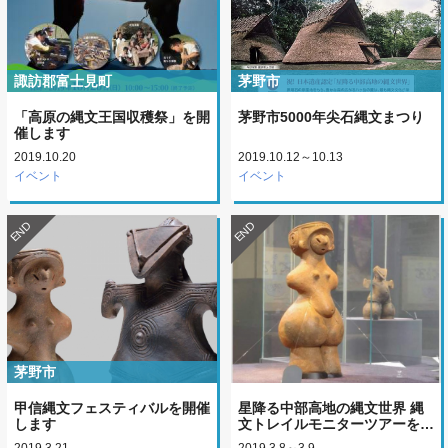
諏訪郡富士見町
茅野市
「高原の縄文王国収穫祭」を開
茅野市5000年尖石縄文まつり
催します
2019.10.20
2019.10.12～10.13
イベント
イベント
END
END
茅野市
甲信縄文フェスティバルを開催
星降る中部高地の縄文世界 縄
します
文トレイルモニターツアーを…
2019.3.21
2019.3.8～3.9