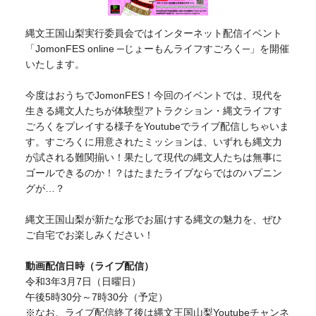
縄文王国山梨実行委員会ではインターネット配信イベント
「JomonFES online ─じょーもんライフすごろく─」を開催
いたします。
今度はおうちでJomonFES！今回のイベントでは、現代を
生きる縄文人たちが体験型アトラクション・縄文ライフす
ごろくをプレイする様子をYoutubeでライブ配信しちゃいま
す。すごろくに用意されたミッションは、いずれも縄文力
が試される難関揃い！果たして現代の縄文人たちは無事に
ゴールできるのか！？はたまたライブならではのハプニン
グが…？
縄文王国山梨が新たな形でお届けする縄文の魅力を、ぜひ
ご自宅でお楽しみください！
動画配信日時（ライブ配信）
令和3年3月7日（日曜日）
午後5時30分～7時30分（予定）
※なお、ライブ配信終了後は縄文王国山梨Youtubeチャンネ