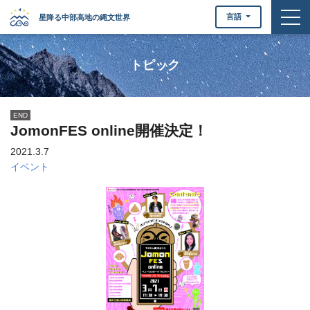
togg
言語
星降る中部高地の縄文世界
トピック
END
JomonFES online開催決定！
2021.3.7
イベント