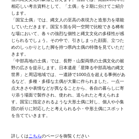
相応しい考古資料として、「土偶」を２期に分けてご紹介
します。
「国宝土偶」では、縄文人の至高の表現力と造形力を堪能
していただきます。国宝５箇を同一空間で比較できる稀有
な場において、各々の強烈な個性と縄文文化の多様性が感
じられるでしょう。その中で、引きしまった顔面、立つた
めのしっかりとした脚を持つ県内土偶の特徴を見ていただ
きます。
「中部高地の土偶」では、長野・山梨両県の土偶文化の裾
野の広さを提示します。日本遺産「星降る中部高地の縄文
世界」と周辺地域では、一遺跡で1000点を超える事例があ
るなど、多種・多様な土偶が大量に作られました。一点一
点大きさや表情などが異なることから、各自の暮らしに寄
り添う場面で製作され、使われ、送られたと考えられま
す。国宝に指定されるような大形土偶に対し、個人や小集
団の祈りに対応したと考えられる小・中形土偶にスポット
を当てていきます。
詳しくは
こちら
のページを御覧ください