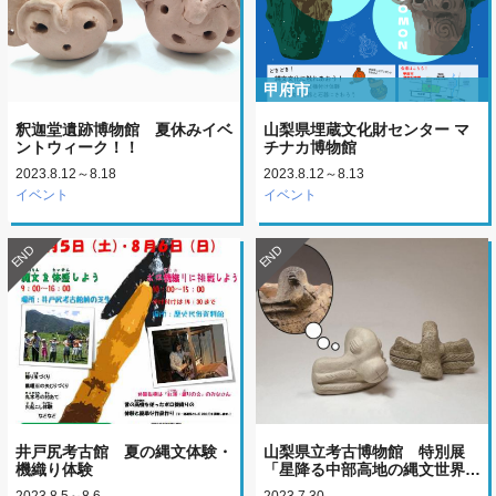
甲府市
釈迦堂遺跡博物館 夏休みイベ
山梨県埋蔵文化財センター マ
ントウィーク！！
チナカ博物館
2023.8.12～8.18
2023.8.12～8.13
イベント
イベント
END
END
井戸尻考古館 夏の縄文体験・
山梨県立考古博物館 特別展
機織り体験
「星降る中部高地の縄文世界…
2023.8.5～8.6
2023.7.30