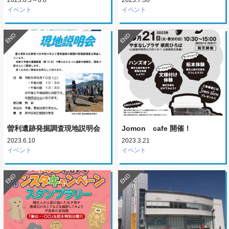
イベント
イベント
END
END
曽利遺跡発掘調査現地説明会
Jomon cafe 開催！
2023.6.10
2023.3.21
イベント
イベント
END
END