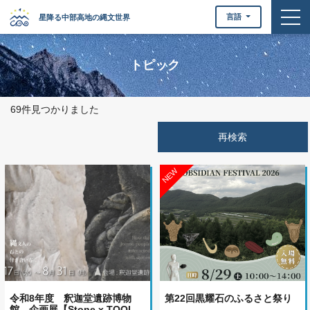
togg
言語
星降る中部高地の縄文世界
トピック
69件見つかりました
NEW
令和8年度 釈迦堂遺跡博物
第22回黒耀石のふるさと祭り
館 企画展【Stone x TOOL…