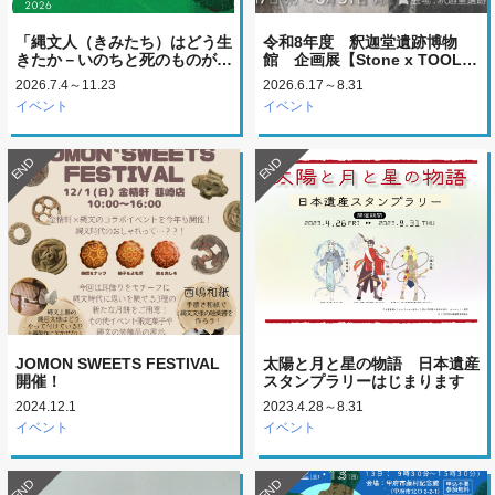
「縄文人（きみたち）はどう生
令和8年度 釈迦堂遺跡博物
きたか－いのちと死のものが…
館 企画展【Stone x TOOL…
2026.7.4～11.23
2026.6.17～8.31
イベント
イベント
END
END
JOMON SWEETS FESTIVAL
太陽と月と星の物語 日本遺産
開催！
スタンプラリーはじまります
2024.12.1
2023.4.28～8.31
イベント
イベント
END
END