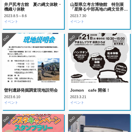
井戸尻考古館 夏の縄文体験・
山梨県立考古博物館 特別展
機織り体験
「星降る中部高地の縄文世界…
2023.8.5～8.6
2023.7.30
イベント
イベント
END
END
曽利遺跡発掘調査現地説明会
Jomon cafe 開催！
2023.6.10
2023.3.21
イベント
イベント
END
END