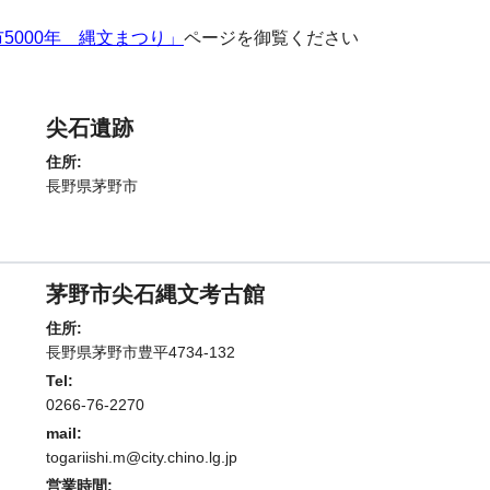
5000年 縄文まつり」
ページを御覧ください
尖石遺跡
住所:
長野県茅野市
茅野市尖石縄文考古館
住所:
長野県茅野市豊平4734-132
Tel:
0266-76-2270
mail:
togariishi.m@city.chino.lg.jp
営業時間: