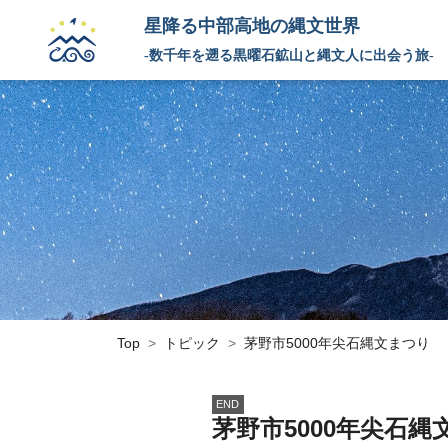
星降る中部高地の縄文世界
-数千年を遡る黒曜石鉱山と縄文人に出会う旅-
Top
トピック
茅野市5000年尖石縄文まつり
END
茅野市5000年尖石縄