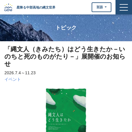
togg
言語
星降る中部高地の縄文世界
トピック
「縄文人（きみたち）はどう生きたか－い
のちと死のものがたり－」展開催のお知ら
せ
2026.7.4～11.23
イベント