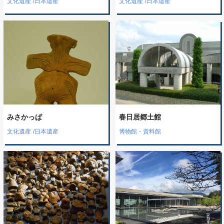
文化遺産
/
日本遺産
文化遺産
/
日本遺産
みさかっぱ
春日居郷土館
文化遺産
/
日本遺産
博物館・資料館