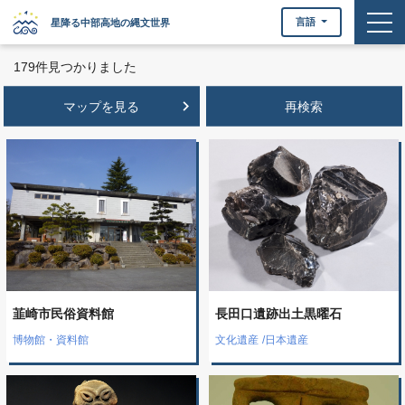
togg
言語
星降る中部高地の縄文世界
179件見つかりました
keyboard_arrow_right
マップを見る
韮崎市民俗資料館
長田口遺跡出土黒曜石
博物館・資料館
文化遺産
/
日本遺産