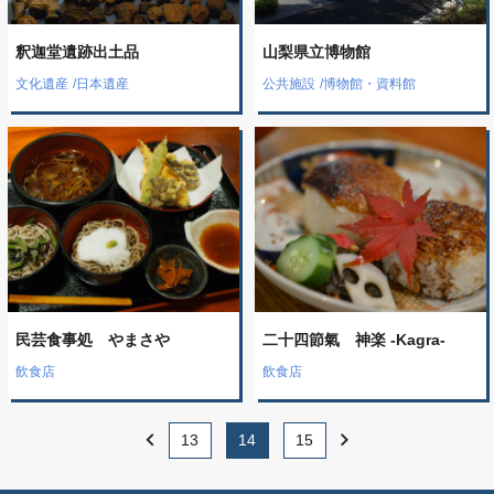
釈迦堂遺跡出土品
山梨県立博物館
文化遺産
/
日本遺産
公共施設
/
博物館・資料館
民芸食事処 やまさや
二十四節氣 神楽 -Kagra-
飲食店
飲食店
chevron_left
chevron_right
13
14
15