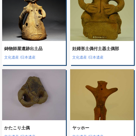
鋳物師屋遺跡出土品
妊婦形土偶付土器土偶部
文化遺産
/
日本遺産
文化遺産
/
日本遺産
かたこり土偶
ヤッホー