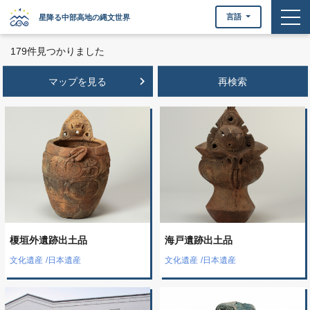
togg
言語
星降る中部高地の縄文世界
179件見つかりました
keyboard_arrow_right
マップを見る
榎垣外遺跡出土品
海戸遺跡出土品
文化遺産
/
日本遺産
文化遺産
/
日本遺産