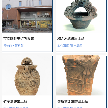
市立岡谷美術考古館
梅之木遺跡出土品
博物館・資料館
文化遺産
/
日本遺産
竹宇遺跡出土品
寺所第２遺跡出土品