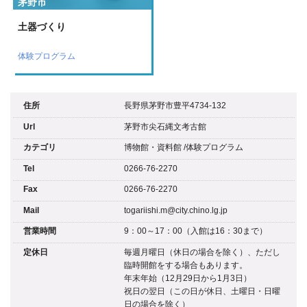
茅野市
土器づくり
体験プログラム
住所
長野県茅野市豊平4734-132
Url
茅野市尖石縄文考古館
カテゴリ
博物館・資料館
/
体験プログラム
Tel
0266-76-2270
Fax
0266-76-2270
Mail
togariishi.m@city.chino.lg.jp
営業時間
9：00～17：00（入館は16：30まで）
定休日
毎週月曜日（休日の場合を除く）、ただし
臨時開館をする場合もあります。
年末年始（12月29日から1月3日）
祝日の翌日（この日が休日、土曜日・日曜
日の場合を除く）