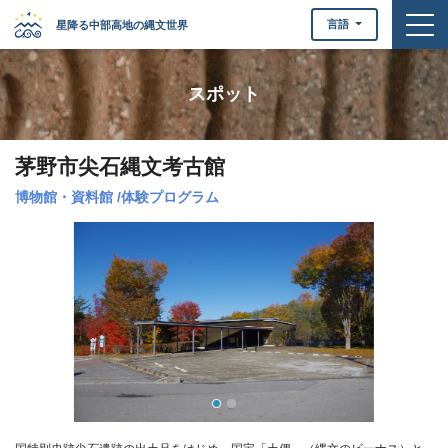
togg
言語
星降る中部高地の縄文世界
スポット
茅野市尖石縄文考古館
博物館・資料館
/
体験プログラム