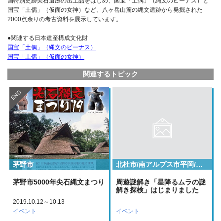
国特別史跡尖石遺跡の出土品をはじめ、国宝「土偶」（縄文のビーナス）と
国宝「土偶」（仮面の女神）など、八ヶ岳山麓の縄文遺跡から発掘された
2000点余りの考古資料を展示しています。
●関連する日本遺産構成文化財
国宝「土偶」（縄文のビーナス）
国宝「土偶」（仮面の女神）
関連するトピック
END
茅野市
北杜市/南アルプス市平岡/小県郡長和町/小県郡長和町大門鷹山/岡谷市/甲府市/甲府市下曽根町/立科町芦田八ケ野/茅野市/諏訪市湖岸通り２丁目/諏訪市湖岸通り４丁目/諏訪郡下諏訪町立町/諏訪郡原村原山/諏訪郡富士見町/諏訪郡諏訪郡原村上里
茅野市5000年尖石縄文まつり
周遊謎解き「星降るムラの謎
解き探検」はじまりました
2019.10.12～10.13
イベント
イベント