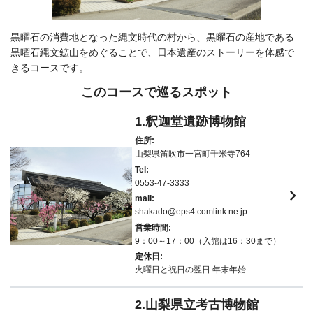
黒曜石の消費地となった縄文時代の村から、黒曜石の産地である
黒曜石縄文鉱山をめぐることで、日本遺産のストーリーを体感で
きるコースです。
このコースで巡るスポット
1.釈迦堂遺跡博物館
住所:
山梨県笛吹市一宮町千米寺764
Tel:
0553-47-3333
keyboard_arrow_right
mail:
shakado@eps4.comlink.ne.jp
営業時間:
9：00～17：00（入館は16：30まで）
定休日:
火曜日と祝日の翌日 年末年始
2.山梨県立考古博物館