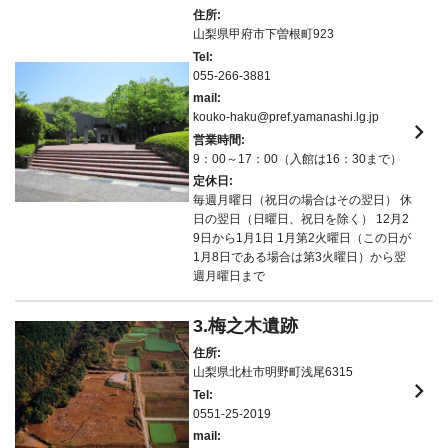
住所:
山梨県甲府市下曽根町923
Tel:
055-266-3881
mail:
kouko-haku@pref.yamanashi.lg.jp
keyboard_arrow_right
営業時間:
9：00～17：00（入館は16：30まで）
定休日:
毎週月曜日（祝日の場合はその翌日） 休
日の翌日（日曜日、祝日を除く） 12月2
9日から1月1日 1月第2火曜日（この日が
1月8日である場合は第3火曜日）から翌
週月曜日まで
3.梅之木遺跡
住所:
山梨県北杜市明野町浅尾6315
keyboard_arrow_right
Tel:
0551-25-2019
mail: