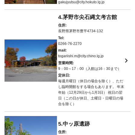
gakujyutsu@city.hokuto.lg.jp
4.茅野市尖石縄文考古館
住所:
長野県茅野市豊平4734-132
Tel:
0266-76-2270
mail:
togariishi.m@city.chino.lg.jp
keyboard_arrow_right
営業時間:
9：00～17：00（入館は16：30まで）
定休日:
毎週月曜日（休日の場合を除く）、ただ
し臨時開館をする場合もあります。 年末
年始（12月29日から1月3日） 祝日の翌
日（この日が休日、土曜日・日曜日の場
合を除く）
5.中ッ原遺跡
住所: