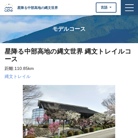
togg
言語
星降る中部高地の縄文世界
モデルコース
星降る中部高地の縄文世界 縄文トレイルコ
ース
距離:110.85km
縄文トレイル