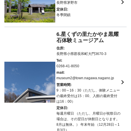
keyboard_arrow_right
長野県茅野市
定休日:
冬季閉鎖
6.星くずの里たかやま黒耀
石体験ミュージアム
住所:
長野県小県郡長和町大門3670-3
Tel:
0268-41-8050
mail:
museum2@town.nagawa.nagano.jp
keyboard_arrow_right
営業時間:
9：00～16：30（ただし、体験メニュー
の最終受付は15：00、入館の最終受付
は16：00）
定休日:
毎週月曜日 （ただし、月曜日が祝祭日の
場合は、その翌日が休館日となります。
8月は無休。） 年末年始 （12月28日～1
月3日）