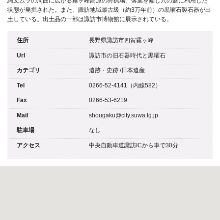
縄文ムラの周囲に広がる霧ヶ峰高原の狩猟場。落葉を陥し穴の蓋に利用した
状態が発掘された。また、諏訪地域最古級（約3万年前）の黒曜石製石器が出
土している。出土品の一部は諏訪市博物館に展示されている。
住所
長野県諏訪市四賀霧ヶ峰
Url
諏訪市の旧石器時代と黒曜石
カテゴリ
遺跡・史跡
/
日本遺産
Tel
0266-52-4141（内線582）
Fax
0266-53-6219
Mail
shougaku@city.suwa.lg.jp
駐車場
なし
アクセス
中央自動車道諏訪ICから車で30分