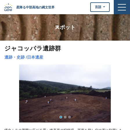
togg
言語
星降る中部高地の縄文世界
スポット
ジャコッパラ遺跡群
遺跡・史跡
/
日本遺産