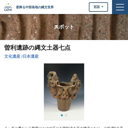
togg
言語
星降る中部高地の縄文世界
スポット
曽利遺跡の縄文土器七点
文化遺産
/
日本遺産