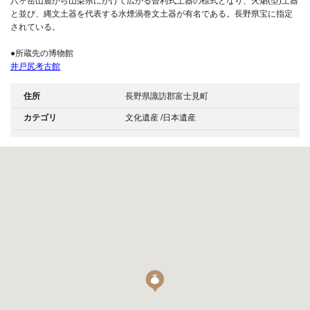
八ヶ岳山麓から山梨県にかけて広がる曽利式土器の標式となり、火焔(型)土器
と並び、縄文土器を代表する水煙渦巻文土器が有名である。長野県宝に指定
されている。
●所蔵先の博物館
井戸尻考古館
住所
長野県諏訪郡富士見町
カテゴリ
文化遺産
/
日本遺産