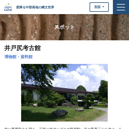
togg
言語
星降る中部高地の縄文世界
スポット
井戸尻考古館
博物館・資料館