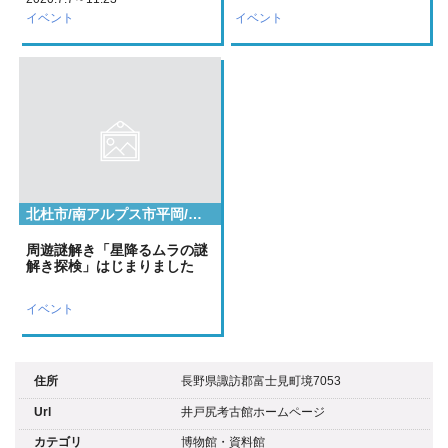
イベント
イベント
北杜市/南アルプス市平岡/小県郡長和町/小県郡長和町大門鷹山/岡谷市/甲府市/甲府市下曽根町/立科町芦田八ケ野/茅野市/諏訪市湖岸通り２丁目/諏訪市湖岸通り４丁目/諏訪郡下諏訪町立町/諏訪郡原村原山/諏訪郡富士見町/諏訪郡諏訪郡原村上里
周遊謎解き「星降るムラの謎
解き探検」はじまりました
イベント
住所
長野県諏訪郡富士見町境7053
Url
井戸尻考古館ホームページ
カテゴリ
博物館・資料館