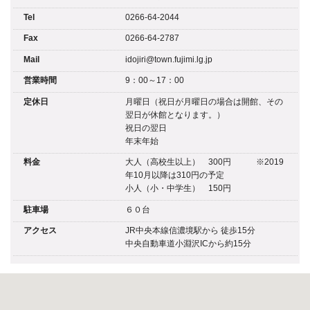
Tel
0266-64-2044
Fax
0266-64-2787
Mail
idojiri@town.fujimi.lg.jp
営業時間
9：00～17：00
定休日
月曜日（祝日が月曜日の場合は開館、その
翌日が休館となります。）
祝日の翌日
年末年始
料金
大人（高校生以上） 300円 ※2019
年10月以降は310円の予定
小人（小・中学生） 150円
駐車場
６０台
アクセス
JR中央本線信濃境駅から 徒歩15分
中央自動車道小淵沢ICから約15分