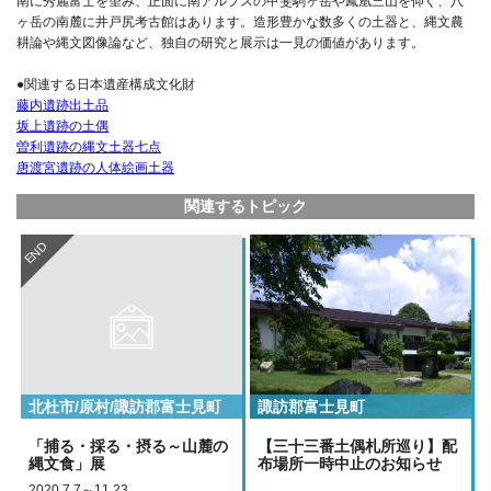
南に秀麗富士を望み、正面に南アルプスの甲斐駒ヶ岳や鳳凰三山を仰ぐ、八
ヶ岳の南麓に井戸尻考古館はあります。造形豊かな数多くの土器と、縄文農
耕論や縄文図像論など、独自の研究と展示は一見の価値があります。
●関連する日本遺産構成文化財
藤内遺跡出土品
坂上遺跡の土偶
曽利遺跡の縄文土器七点
唐渡宮遺跡の人体絵画土器
関連するトピック
END
北杜市/原村/諏訪郡富士見町
諏訪郡富士見町
「捕る・採る・摂る～山麓の
【三十三番土偶札所巡り】配
縄文食」展
布場所一時中止のお知らせ
2020.7.7～11.23