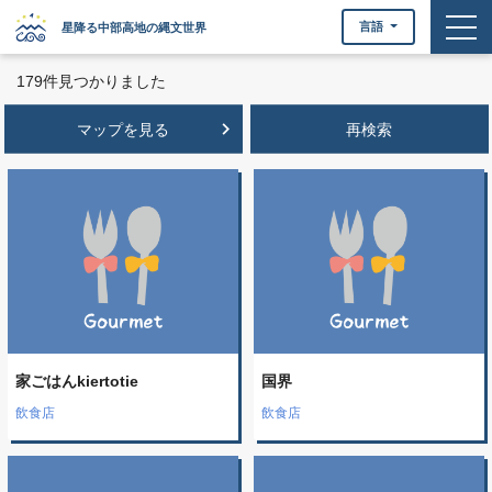
togg
言語
星降る中部高地の縄文世界
179件見つかりました
keyboard_arrow_right
マップを見る
家ごはんkiertotie
国界
飲食店
飲食店