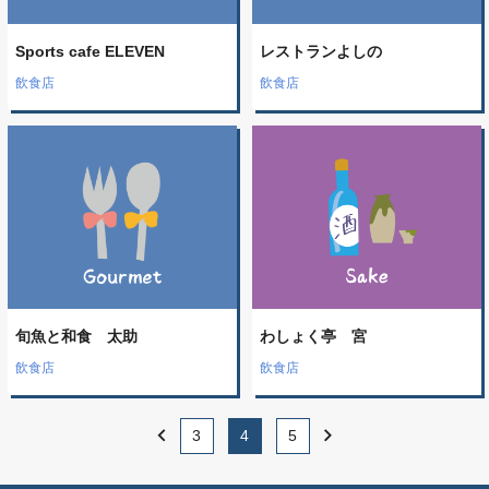
Sports cafe ELEVEN
レストランよしの
飲食店
飲食店
旬魚と和食 太助
わしょく亭 宮
飲食店
飲食店
chevron_left
chevron_right
3
4
5