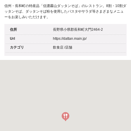
信州・長和町の特産品「信濃霧山ダッタンそば」のレストラン。8割・10割ダ
ッタンそば、ダッタンそば粉を使用したパスタやサラダ等さまざまなメニュ
ーをお楽しみいただけます。
住所
長野県小県郡長和町大門2464-2
Url
https://dattan.main.jp/
カテゴリ
飲食店
/
店舗