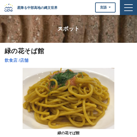
togg
言語
星降る中部高地の縄文世界
スポット
緑の花そば館
飲食店
/
店舗
緑の花そば館