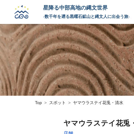
星降る中部高地の縄文世界
-数千年を遡る黒曜石鉱山と縄文人に出会う旅-
Top
スポット
ヤマウラステイ花兎・清水
ヤマウラステイ花兎
店舗