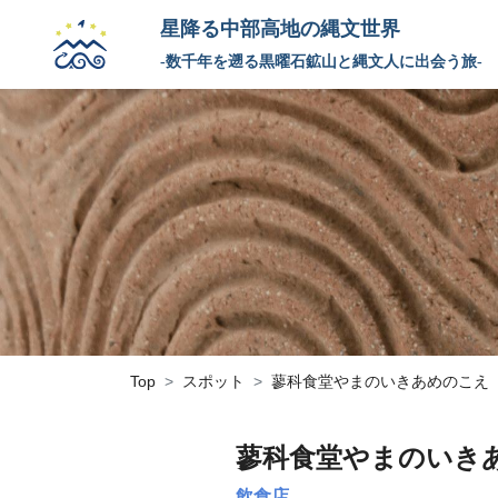
星降る中部高地の縄文世界
-数千年を遡る黒曜石鉱山と縄文人に出会う旅-
Top
スポット
蓼科食堂やまのいきあめのこえ
蓼科食堂やまのいき
飲食店