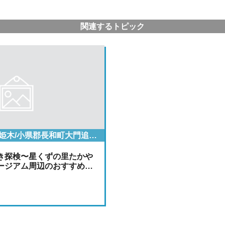
関連するトピック
小県郡長和町大門 姫木/小県郡長和町大門追分/小県郡長和町大門鷹山
き探検〜星くずの里たかや
ージアム周辺のおすすめ…