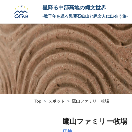
星降る中部高地の縄文世界
-数千年を遡る黒曜石鉱山と縄文人に出会う旅-
Top
スポット
鷹山ファミリー牧場
鷹山ファミリー牧場
店舗