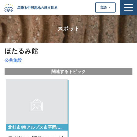
togg
言語
星降る中部高地の縄文世界
スポット
ほたるみ館
公共施設
関連するトピック
北杜市/南アルプス市平岡/小県郡長和町/小県郡長和町大門鷹山/岡谷市/甲府市/甲府市下曽根町/立科町芦田八ケ野/茅野市/諏訪市湖岸通り２丁目/諏訪市湖岸通り４丁目/諏訪郡下諏訪町立町/諏訪郡原村原山/諏訪郡富士見町/諏訪郡諏訪郡原村上里