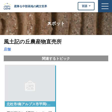
togg
言語
星降る中部高地の縄文世界
スポット
風土記の丘農産物直売所
店舗
関連するトピック
北杜市/南アルプス市平岡/小県郡長和町/小県郡長和町大門鷹山/岡谷市/甲府市/甲府市下曽根町/立科町芦田八ケ野/茅野市/諏訪市湖岸通り２丁目/諏訪市湖岸通り４丁目/諏訪郡下諏訪町立町/諏訪郡原村原山/諏訪郡富士見町/諏訪郡諏訪郡原村上里