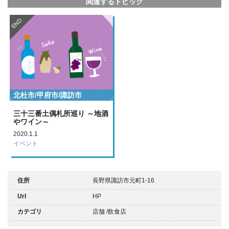
関連するトピック
END
北杜市/甲府市/諏訪市
三十三番土偶札所巡り ～地酒
やワイン～
2020.1.1
イベント
住所
長野県諏訪市元町1-16
Url
HP
カテゴリ
店舗
/
飲食店