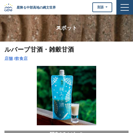
togg
言語
星降る中部高地の縄文世界
スポット
ルバーブ甘酒・雑穀甘酒
店舗
/
飲食店