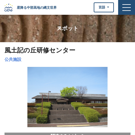
togg
言語
星降る中部高地の縄文世界
スポット
風土記の丘研修センター
公共施設