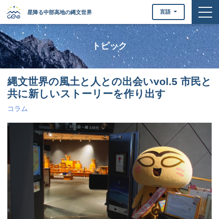
togg
言語
星降る中部高地の縄文世界
トピック
縄文世界の風土と人との出会いvol.5 市民と
共に新しいストーリーを作り出す
コラム