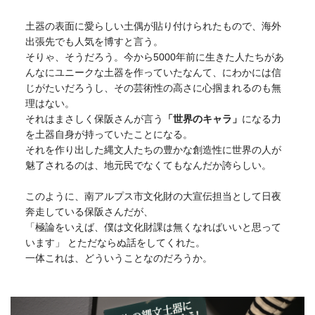
土器の表面に愛らしい土偶が貼り付けられたもので、海外
出張先でも人気を博すと言う。
そりゃ、そうだろう。今から5000年前に生きた人たちがあ
んなにユニークな土器を作っていたなんて、にわかには信
じがたいだろうし、その芸術性の高さに心掴まれるのも無
理はない。
それはまさしく保阪さんが言う
「世界のキャラ」
になる力
を土器自身が持っていたことになる。
それを作り出した縄文人たちの豊かな創造性に世界の人が
魅了されるのは、地元民でなくてもなんだか誇らしい。
このように、南アルプス市文化財の大宣伝担当として日夜
奔走している保阪さんだが、
「極論をいえば、僕は文化財課は無くなればいいと思って
います」 とただならぬ話をしてくれた。
一体これは、どういうことなのだろうか。