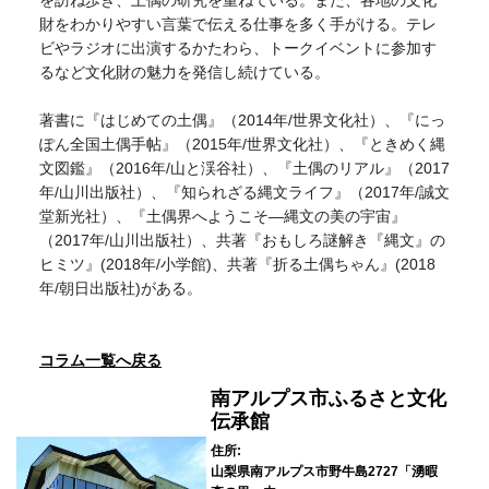
を訪ね歩き、土偶の研究を重ねている。また、各地の文化
財をわかりやすい言葉で伝える仕事を多く手がける。テレ
ビやラジオに出演するかたわら、トークイベントに参加す
るなど文化財の魅力を発信し続けている。
著書に『はじめての土偶』（2014年/世界文化社）、『にっ
ぽん全国土偶手帖』（2015年/世界文化社）、『ときめく縄
文図鑑』（2016年/山と渓谷社）、『土偶のリアル』（2017
年/山川出版社）、『知られざる縄文ライフ』（2017年/誠文
堂新光社）、『土偶界へようこそ―縄文の美の宇宙』
（2017年/山川出版社）、共著『おもしろ謎解き『縄文』の
ヒミツ』(2018年/小学館)、共著『折る土偶ちゃん』(2018
年/朝日出版社)がある。
コラム一覧へ戻る
南アルプス市ふるさと文化
伝承館
住所:
山梨県南アルプス市野牛島2727「湧暇