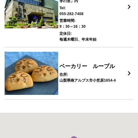
李の里」内
keyboard_arrow_right
Tel:
055-282-7408
営業時間:
9：30～16：30
定休日:
毎週木曜日、年末年始
ベーカリー ルーブル
keyboard_arrow_right
住所:
山梨県南アルプス市小笠原1654-4