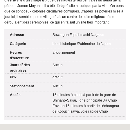
C'est le site d'un village typique des hautes terres centrales du début de la
période Jomon Moyen et il a été désigné site historique par la ville. On pense
que ce sont deux colonies circulaires contiguës. D'après les poteries mise à
jour ici, il semble que ce village était un centre de culte religieux où se
déroulaient des cérémonies, ce qui en faisait un site très important.
Adresse
Suwa-gun Fujimi-machi Nagano
Catégorie
Lieu historique
/
Patrimoine du Japon
Heures
à tout moment
d’ouverture
Jours fériés
Aucun
ordinaires
Prix
gratuit
Stationnement
Aucun
Accès
15 minutes à pieds à partir de la gare de
Shinano-Sakai, ligne principale JR Chuo
Environ 15 minutes à partir de l'échangeur
de Kobuchisawa, voie rapide Chuo