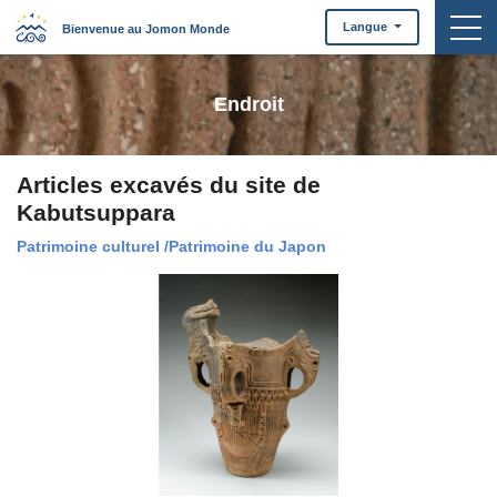
togg
Langue
Bienvenue au Jomon Monde
Endroit
Articles excavés du site de
Kabutsuppara
Patrimoine culturel
/
Patrimoine du Japon